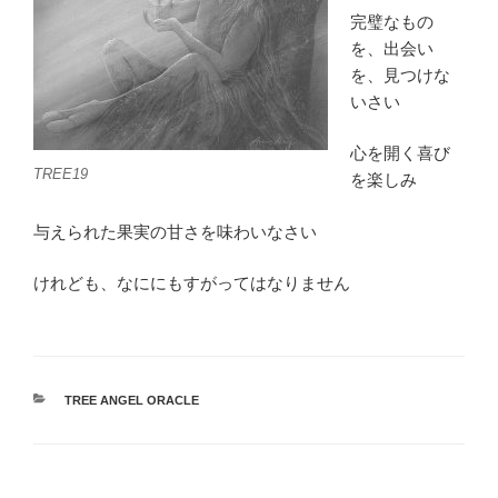
完璧なもの
を、出会い
を、見つけな
いさい
心を開く喜び
TREE19
を楽しみ
与えられた果実の甘さを味わいなさい
けれども、なににもすがってはなりません
カ
TREE ANGEL ORACLE
テ
ゴ
リ
ー