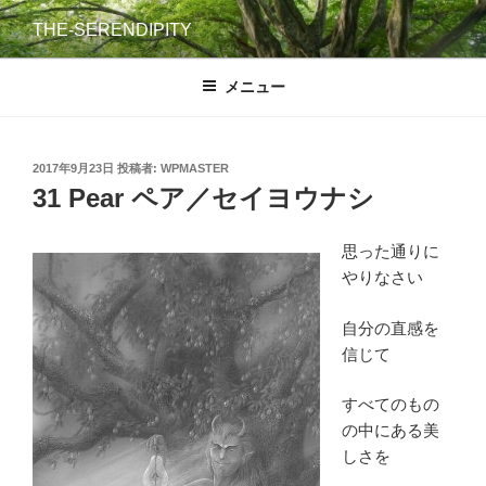
コ
THE-SERENDIPITY
ン
テ
メニュー
ン
ツ
へ
ス
投
2017年9月23日
投稿者:
WPMASTER
稿
31 Pear ペア／セイヨウナシ
キ
日:
ッ
プ
思った通りに
やりなさい
自分の直感を
信じて
すべてのもの
の中にある美
しさを