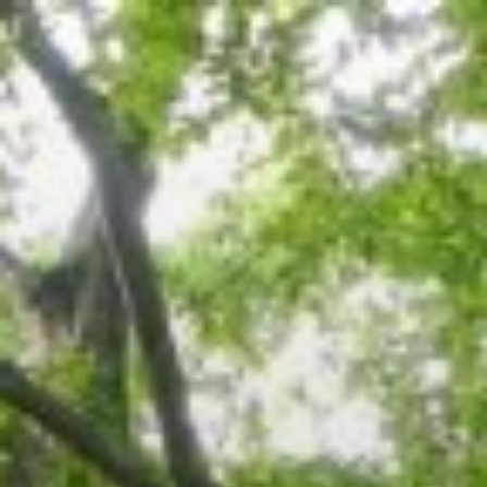
コ
ン
テ
ン
ツ
へ
ス
キ
ッ
プ