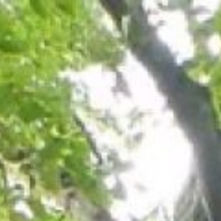
コ
ン
テ
ン
ツ
へ
ス
キ
ッ
プ