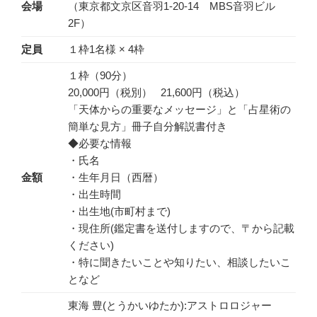
会場
（東京都文京区音羽1-20-14 MBS音羽ビル
2F）
定員
１枠1名様 × 4枠
１枠（90分）
20,000円（税別） 21,600円（税込）
「天体からの重要なメッセージ」と「占星術の
簡単な見方」冊子自分解説書付き
◆必要な情報
・氏名
金額
・生年月日（西暦）
・出生時間
・出生地(市町村まで)
・現住所(鑑定書を送付しますので、〒から記載
ください)
・特に聞きたいことや知りたい、相談したいこ
となど
東海 豊(とうかいゆたか):アストロロジャー