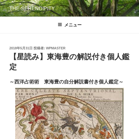
コ
THE-SERENDIPITY
ン
テ
メニュー
ン
ツ
へ
ス
投
2018年5月31日
投稿者:
WPMASTER
稿
【星読み】東海豊の解説付き個人鑑
キ
日:
ッ
定
プ
～西洋占術術 東海豊の自分解説書付き個人鑑定～