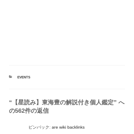
カ
EVENTS
テ
ゴ
リ
ー
“【星読み】東海豊の解説付き個人鑑定” へ
の562件の返信
ピンバック:
are wiki backlinks