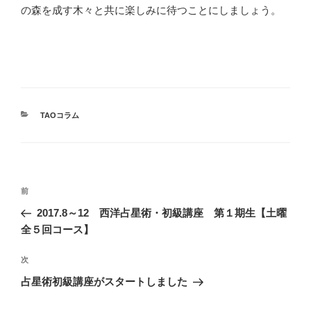
の森を成す木々と共に楽しみに待つことにしましょう。
カ
TAOコラム
テ
ゴ
リ
ー
投
過
前
稿
去
2017.8～12 西洋占星術・初級講座 第１期生【土曜
ナ
の
全５回コース】
ビ
投
稿
ゲ
次
次
の
ー
占星術初級講座がスタートしました
投
シ