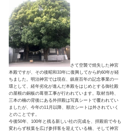
さて空襲で焼失した神宮
本殿ですが、その後昭和33年に復興してから約60年が経
ちました。明治神宮では現在、鎮座百年の記念事業の一
環として、経年劣化が進んだ本殿をはじめとする御社殿
の屋根の銅板の葺替工事が行われています。取材当時、
三本の楠の背後にある外拝殿は写真シートで覆われてい
ましたが、今年の11月以降、順次シートは外されていく
とのことです。
今後50年、100年と残る新しい社の完成を、拝殿前で今も
変わらず枝葉を広げ参拝客を迎えている楠、そして神宮