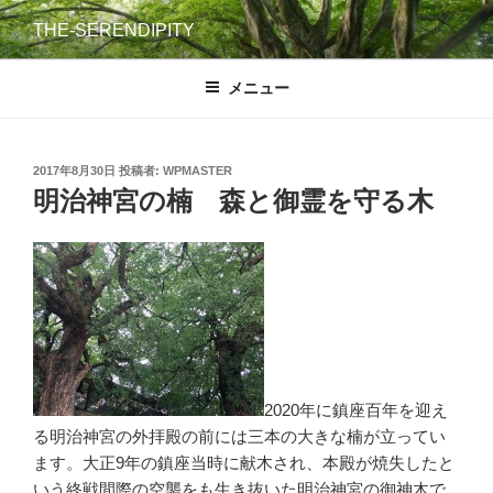
コ
THE-SERENDIPITY
ン
テ
メニュー
ン
ツ
へ
ス
投
2017年8月30日
投稿者:
WPMASTER
稿
明治神宮の楠 森と御霊を守る木
キ
日:
ッ
プ
2020年に鎮座百年を迎え
る明治神宮の外拝殿の前には三本の大きな楠が立ってい
ます。大正9年の鎮座当時に献木され、本殿が焼失したと
いう終戦間際の空襲をも生き抜いた明治神宮の御神木で