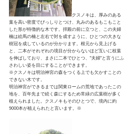
クスノキは、厚みのある
葉を高い密度でびっしりとつけ、丸みのあるもこもこと
した形が特徴的な木です。拝殿の前に立つと、この夫婦
楠は絵馬の楠と左右で対を成すように、ひとつの大きな
樹冠を成しているのが分かります。根元から見上げる
と、二本がそれぞれの境目が分からないほど互いに枝葉
を伸ばしており、まさに二本でひとつ、”夫婦”と言うにふ
さわしい姿を目にすることができます。
※クスノキは明治神宮の森をつくる上でも欠かすことの
できない木です。
明治神宮ができるまでは関東ロームの荒地であったこの
地を、百年先まで続く森にするため常緑の広葉樹が多く
植えられました。クスノキもそのひとつで、境内に約
9000本が植えられたと言います。※