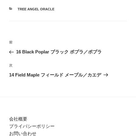
カ
TREE ANGEL ORACLE
テ
ゴ
リ
ー
投
過
前
稿
去
16 Black Poplar ブラック ポプラ／ポプラ
ナ
の
ビ
投
次
次
稿
ゲ
の
14 Field Maple フィールド メープル／カエデ
投
ー
稿
シ
ョ
ン
会社概要
プライバシーポリシー
お問い合わせ