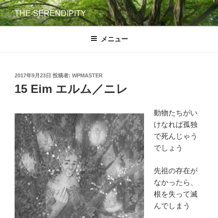
コ
THE-SERENDIPITY
ン
テ
メニュー
ン
ツ
へ
ス
投
2017年9月23日
投稿者:
WPMASTER
稿
15 Eim エルム／ニレ
キ
日:
ッ
プ
動物たちがい
けなれば孤独
で死んじゃう
でしょう
先祖の存在が
なかったら、
根を失って滅
んでしまう