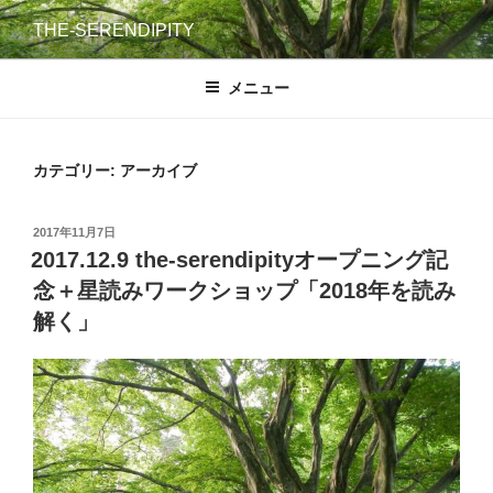
コ
THE-SERENDIPITY
ン
テ
メニュー
ン
ツ
へ
カテゴリー: アーカイブ
ス
キ
ッ
投
2017年11月7日
プ
稿
2017.12.9 the-serendipityオープニング記
日:
念＋星読みワークショップ「2018年を読み
解く」