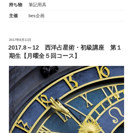
持ち物
筆記用具
主催
bes企画
投
2017年8月11日
稿
2017.8～12 西洋占星術・初級講座 第１
日:
期生【月曜全５回コース】