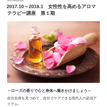
投
2017年8月6日
稿
2017.10～2018.1 女性性を高めるアロマ
日:
テラピー講座 第１期
～ローズの香りで心と身体へ働きかけましょう～
自分自身を見つめて、自分でケアできる現代人の必須ア
イテム。