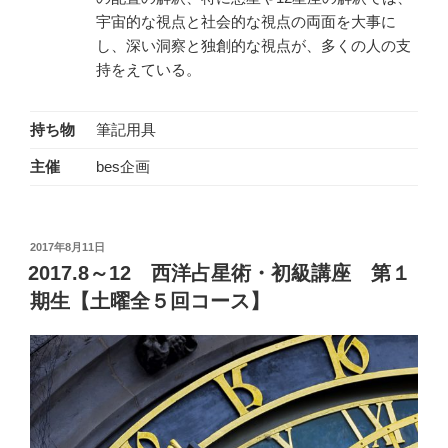
宇宙的な視点と社会的な視点の両面を大事に
し、深い洞察と独創的な視点が、多くの人の支
持をえている。
持ち物
筆記用具
主催
bes企画
投
2017年8月11日
稿
2017.8～12 西洋占星術・初級講座 第１
日:
期生【土曜全５回コース】