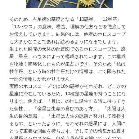
そのため、占星術の基礎となる「10惑星」「12星座」
「12ハウス」の意味、構造、理解の仕方などを徹底して
お伝えしていきます。結果的には、他者のホロスコープ
も大まかなことであれば読めるようになるでしょう。
生まれた瞬間の天体の配置図であるホロスコープは、惑
星、星座、ハウスによって構成されています。この構成
を物凄く簡略化したものが星占いです。そのため「私は
牡羊座」という時の牡羊座だけの情報は、ごく限られた
一部の情報しかわかりません。
実際のホロスコープでは10の惑星がそれぞれ、どこかの
星座に滞在しているため、10種類の星座を持つことにな
ります。例えば、「月はこの世に誕生する時に持ってき
た個性」、「金星は生命の喜びのあり方」、「太陽は人
生の目的意識」、「土星は人生の課題と努力して獲得す
るもの」といったように、それぞれの惑星には、人間に
とって重要な側面を持ちます。そしてその惑星が位置す
る星座とハウスから、自分自身を読み解いていくので