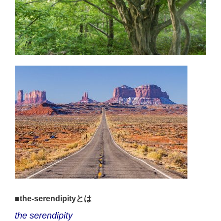
■the-serendipityとは
the serendipity