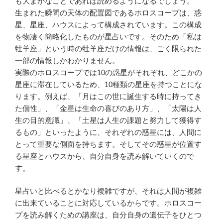
も大まかなことであれば読めるようになるでしょう。
生まれた瞬間の天体の配置図であるホロスコープは、惑
星、星座、ハウスによって構成されています。この構成
を物凄く簡略化したものが星占いです。そのため「私は
牡羊座」という時の牡羊座だけの情報は、ごく限られた
一部の情報しかわかりません。
実際のホロスコープでは10の惑星がそれぞれ、どこかの
星座に滞在しているため、10種類の星座を持つことにな
ります。例えば、「月はこの世に誕生する時に持ってき
た個性」、「金星は生命の喜びのあり方」、「太陽は人
生の目的意識」、「土星は人生の課題と努力して獲得す
るもの」といったように、それぞれの惑星には、人間に
とって重要な側面を持ちます。そしてその惑星が位置す
る星座とハウスから、自分自身を読み解いていくので
す。
星占いと比べるとかなり複雑ですが、それは人間が複雑
に出来ていることに対応しているからです。ホロスコー
プを読み解くための講座は、自分自身の遺伝子をひとつ