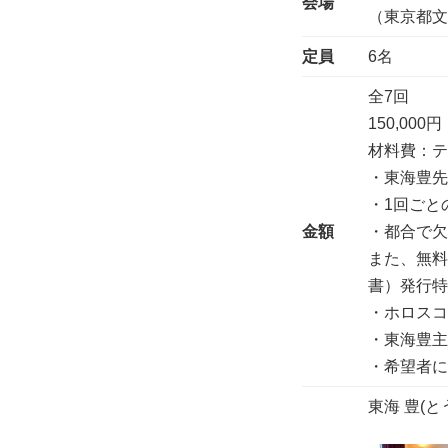
会場
（東京都文京
定員
6名
全7回
150,000
材料費：
・東海豊
・1回ごと
金額
・都合で
また、無料
書）発行
・ホロス
・東海豊主
・希望者
東海 豊(