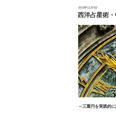
投
2018年11月4日
稿
西洋占星術・
日:
～三重円を実践的に