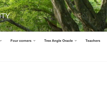
ITY
Four corners
Tree Angle Oracle
Teachers