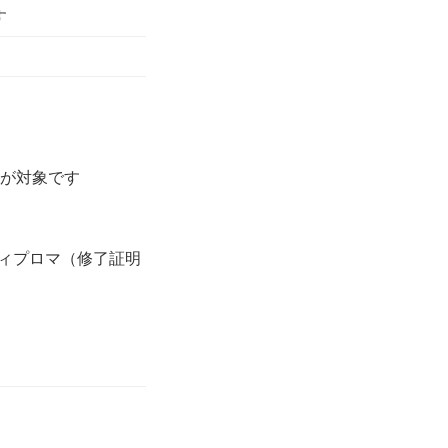
す
方が対象です
ディプロマ（修了証明