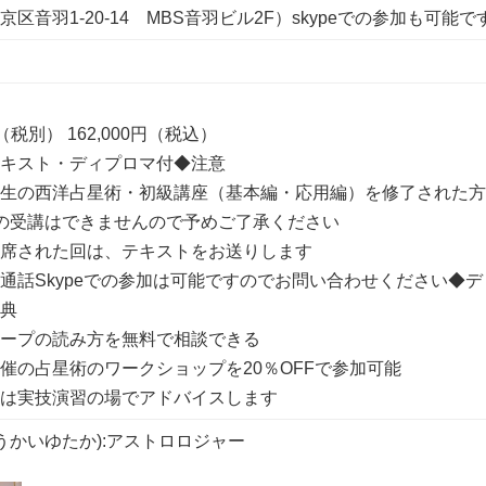
区音羽1-20-14 MBS音羽ビル2F）skypeでの参加も可能で
円（税別） 162,000円（税込）
テキスト・ディプロマ付◆注意
先生の西洋占星術・初級講座（基本編・応用編）を修了された
の受講はできませんので予めご了承ください
欠席された回は、テキストをお送りします
通話Skypeでの参加は可能ですのでお問い合わせください◆
特典
コープの読み方を無料で相談できる
催の占星術のワークショップを20％
OFFで参加可能
には実技演習の場でアドバイスします
とうかいゆたか):アストロロジャー