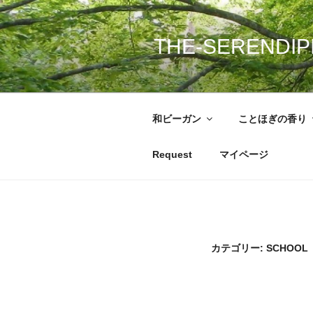
コ
ン
THE-SERENDIP
テ
ン
ツ
へ
和ビーガン
ことほぎの香り
ス
キ
Request
マイページ
ッ
プ
カテゴリー: SCHOOL